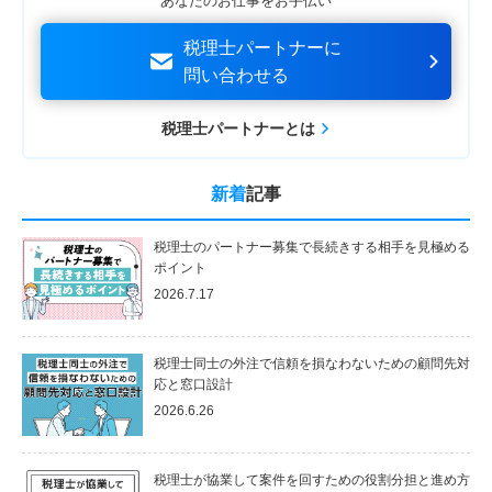
あなたのお仕事をお手伝い
税理士パートナーに
問い合わせる
税理士パートナーとは
新着
記事
税理士のパートナー募集で長続きする相手を見極める
ポイント
2026.7.17
税理士同士の外注で信頼を損なわないための顧問先対
応と窓口設計
2026.6.26
税理士が協業して案件を回すための役割分担と進め方